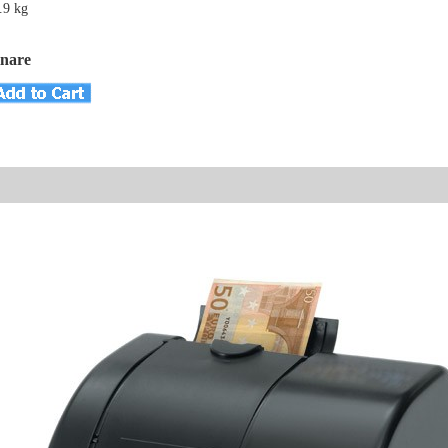
.9 kg
inare