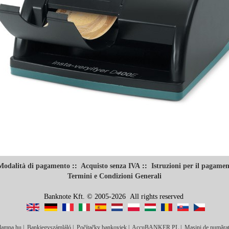
Modalità di pagamento
::
Acquisto senza IVA
::
Istruzioni per il pagame
Termini e Condizioni Generali
Banknote Kft. © 2005-2026 All rights reserved
lampa.hu
|
Bankjegyszámláló
|
Počítačky bankoviek
|
AccuBANKER PL
|
Maşini de numărat