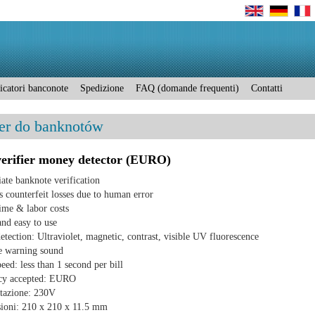
ficatori banconote
Spedizione
FAQ (domande frequenti)
Contatti
r do banknotów
verifier money detector (EURO)
te banknote verification
 counterfeit losses due to human error
ime & labor costs
nd easy to use
etection: Ultraviolet, magnetic, contrast, visible UV fluorescence
e warning sound
eed: less than 1 second per bill
cy accepted: EURO
tazione: 230V
ioni: 210 x 210 x 11.5 mm