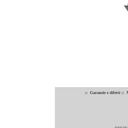
::
Garanzie e difetti
::
www.uv-