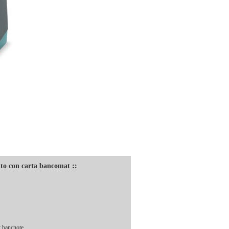
nto con carta bancomat
::
 bancnote