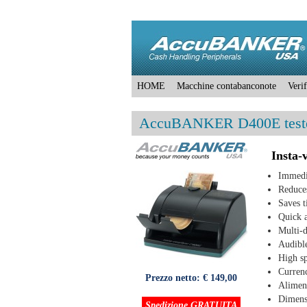
HOME
Macchine contabanconote
Veri
AccuBANKER D400E teste
Insta-
Immedia
Reduces
Saves t
Quick a
Multi-d
Audibl
High sp
Curren
Prezzo netto:
€ 149,00
Alimen
Dimens
Spedizione GRATUITA